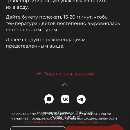
транспортировочную упаковку и ставить
их в воду.
Дайте букету полежать 15-20 минут, чтобы
температура цветов постепенно выровнялась
естественным путем.
Далее следуйте рекомендациям,
представленным выше.
Поделиться ссылкой
Маргарита Гладкова 2014-2026
На сайте используются файлы cookie для работы сайта
+7 (926) 9-10-11-12
и анализа посещаемости.
Политика конфиденциальности
Политика обработки персональных данных