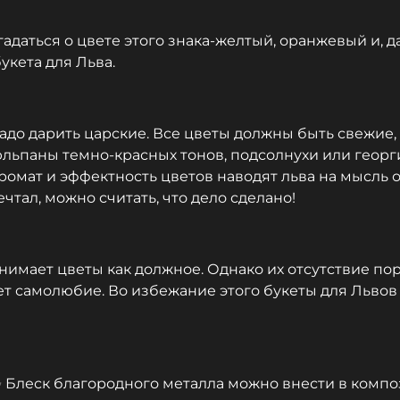
гадаться о цвете этого знака-желтый, оранжевый и, д
укета для Льва.
адо дарить царские. Все цветы должны быть свежие,
юльпаны темно-красных тонов, подсолнухи или геор
омат и эффектность цветов наводят льва на мысль 
ечтал, можно считать, что дело сделано!
нимает цветы как должное. Однако их отсутствие по
т самолюбие. Во избежание этого букеты для Львов сл
 ✨ Блеск благородного металла можно внести в комп