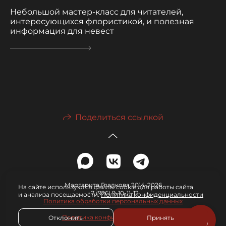
Небольшой мастер-класс для читателей,
интересующихся флористикой, и полезная
информация для невест
Поделиться ссылкой
Маргарита Гладкова 2014-2026
На сайте используются файлы cookie для работы сайта
+7 (926) 9-10-11-12
и анализа посещаемости.
Политика конфиденциальности
Политика обработки персональных данных
Политика конфиденциальности
Отклонить
Принять